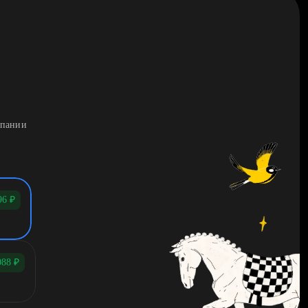
мпании
96
₽
088
₽