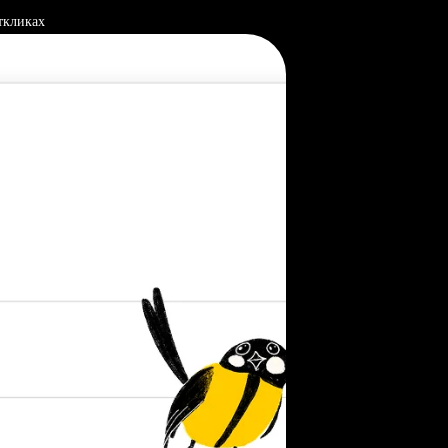
ткликах