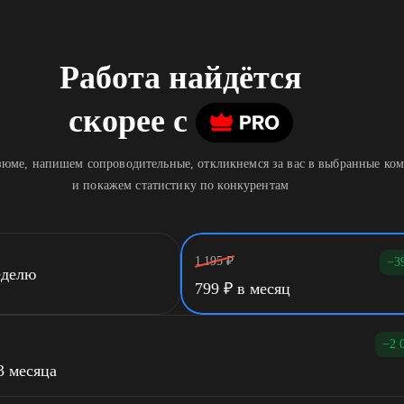
Работа найдётся
скорее
c
юме, напишем сопроводительные, откликнемся за вас в выбранные ко
и покажем статистику по конкурентам
1 195
₽
−3
еделю
799
₽
в месяц
−2 
3 месяца