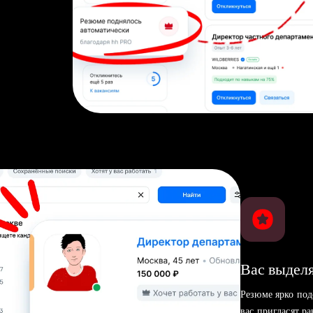
Вас выделя
Резюме ярко под
вас пригласят р