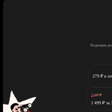
Поднимем рез
279
₽
в н
3 587
₽
1 499
₽
за 