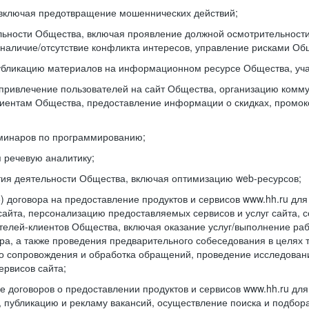
включая предотвращение мошеннических действий;
ьности Общества, включая проявление должной осмотрительности 
наличие/отсутствие конфликта интересов, управление рисками Об
бликацию материалов на информационном ресурсе Общества, уча
привлечение пользователей на сайт Общества, организацию комм
лиентам Общества, предоставление информации о скидках, промок
минаров по программированию;
 речевую аналитику;
тия деятельности Общества, включая оптимизацию web-ресурсов;
 договора на предоставление продуктов и сервисов www.hh.ru дл
сайта, персонализацию предоставляемых сервисов и услуг сайта, 
дателей-клиентов Общества, включая оказание услуг/выполнение р
ра, а также проведения предварительного собеседования в целях т
 сопровождения и обработка обращений, проведение исследовани
ервисов сайта;
 договоров о предоставлении продуктов и сервисов www.hh.ru дл
, публикацию и рекламу вакансий, осуществление поиска и подбор