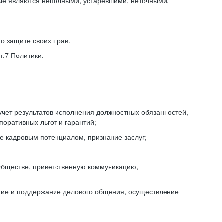
ные являются неполными, устаревшими, неточными,
о защите своих прав.
т.7 Политики.
учет результатов исполнения должностных обязанностей,
поративных льгот и гарантий;
е кадровым потенциалом, признание заслуг;
Обществе, приветственную коммуникацию,
ние и поддержание делового общения, осуществление