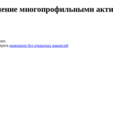
ление многопрофильными акти
оне.
треть
компании без открытых вакансий