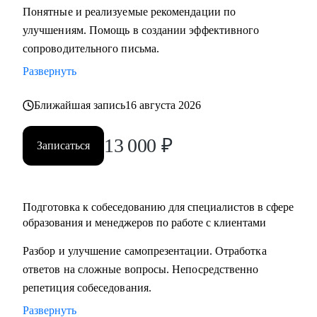
Понятные и реализуемые рекомендации по
составлению резюме, подготовка к интервью и помощь в
улучшениям. Помощь в создании эффективного
старте/продвижении в карьере в образовании и смежных
сопроводительного письма.
областях.
• Менторство для Senior-менеджеров.
Развернуть
• Бизнес-трекинг стартапов в образовании.
Ближайшая запись
16 августа 2026
• Сформулировать карьерную цель и разработать план для
ее достижения.
13 000
₽
Записаться
Кому могу помочь:
• Специалистам всех уровней в сфере образования и
смежных областей.
Подготовка к собеседованию для специалистов в сфере
• Менеджерам по продажам и по работе с клиентами.
образования и менеджеров по работе с клиентами
• Руководителям бизнеса, отделов.
Разбор и улучшение самопрезентации. Отработка
• Новичкам, кто только начинает свой путь.
ответов на сложные вопросы. Непосредственно
• Опытным специалистам, которые хотят сделать шаг
репетиция собеседования.
вперед в своей карьере.
Развернуть