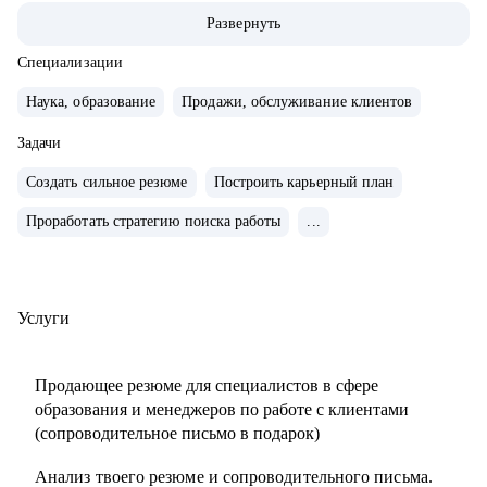
ABBA Centre.
Развернуть
• Закончила школу в Вашингтоне, США, высшее
лингвистическое образование в ЧГУ, РФ.
Специализации
• Сейчас учусь в магистратуре МИП на практического
Наука, образование
Продажи, обслуживание клиентов
психолога и коуча.
• Создала два собственных бизнес-проекта с 0, вывела в
Задачи
"+" и продала как готовый успешный бизнес (студия
Создать сильное резюме
Построить карьерный план
красоты и школа английского языка для детей и взрослых).
Проработать стратегию поиска работы
...
• 10 лет управляла бизнесом в образовательной сфере
(Центр дополнительного образования, частная школа и
английский детский сад)
• Эксперт в области ведения бизнеса в образовательной
Услуги
сфере.
• Провела 1000+ собеседований.
Продающее резюме для специалистов в сфере
• Наняла и адаптировала 100+ сотрудников.
образования и менеджеров по работе с клиентами
(сопроводительное письмо в подарок)
С чем помогу:
Анализ твоего резюме и сопроводительного письма.
• Карьерное консультирование, рекомендации по