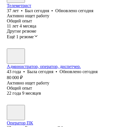
Телеметрист
37
лет
•
Был
сегодня
•
Обновлено
сегодня
Активно ищет работу
Общий опыт
11
лет
4
месяца
Другие резюме
Ещё 1 резюме
Администратор, оператор, диспетчер.
43
года
•
Была
сегодня
•
Обновлено
сегодня
80 000
₽
Активно ищет работу
Общий опыт
22
года
9
месяцев
Оператор ПК